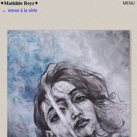
Mathilde Reyz
✦
✦
MENU
← retour à la série