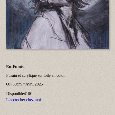
En-Fumée
Fusain et acrylique sur toile en coton
60×80cm
//
Avril 2025
Disponible
410€
L'accrocher chez moi