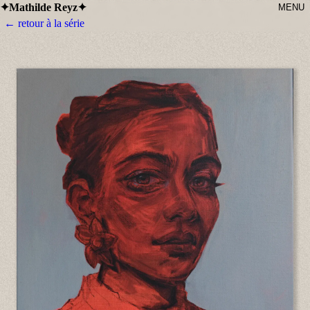
Mathilde Reyz
✦
✦
MENU
← retour à la série