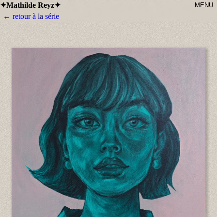
Mathilde Reyz
✦
✦
MENU
← retour à la série