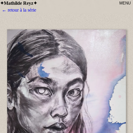
Mathilde Reyz
✦
✦
MENU
← retour à la série